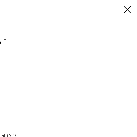
 "
ral 1011)