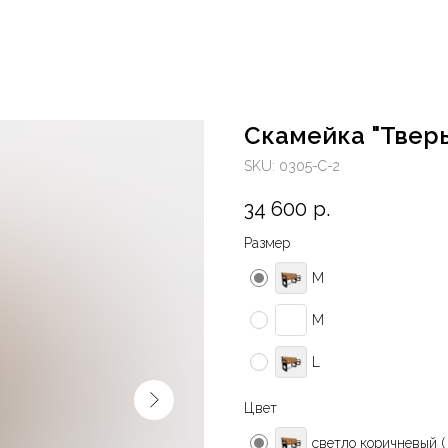
Cкамейка "Тверь
SKU:
0305-С-2
34 600
р.
Размер
М
M
L
Цвет
светло коричневый ( 